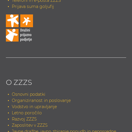
Telefoni in e-pošta ZZZS
Prijava suma goljufij
O ZZZS
Osnovni podatki
Organiziranost in poslovanje
Vodstvo in upravljanje
Letno poročilo
Razvoj ZZZS
Zaposlitev v ZZZS
Javne dražbe, javno zbiranje ponudb in neposredne