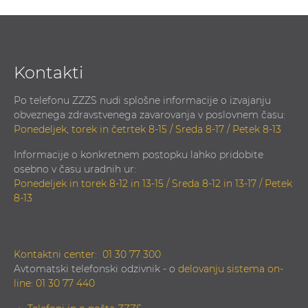
Kontakti
Po telefonu ZZZS nudi splošne informacije o izvajanju
obveznega zdravstvenega zavarovanja v poslovnem času:
Ponedeljek, torek in četrtek 8-15 / Sreda 8-17 / Petek 8-13
Informacije o konkretnem postopku lahko pridobite
osebno v času uradnih ur:
Ponedeljek in torek 8-12 in 13-15 / Sreda 8-12 in 13-17 / Petek
8-13
Kontaktni center:
01 30 77 300
Avtomatski telefonski odzivnik - o
delovanju sistema on-
line
:
01 30 77 440