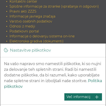
Kontaktni center
Splošne informacije za stranke (vprašanja in odgovori)
Pravni akti ZZZS
Informacije javnega značaja
Varstvo osebnih podatkov
Odnosi z mediji
Podatkovni portal
Informacije o delovanju sistema on-line
Elektronska gradiva (dokumenti)
Tiskana gradiva
Nastavitve piškotkov
INDOK knjižnica
Zahteva za elektronski izvirnik dokumenta in potrditev
skladnosti
Na vašo napravo smo namestili piškotke, ki so nujni
Povezave na sorodne strani
za delovanje teh spletnih strani. Radi bi namestili
dodatne piškotke, da bi razumeli, kako uporabljate
naše spletne strani in izboljšali naše storitve.
Politika
piškotkov
© 2026 Zavod za zdravstveno zavarovanje Slovenije
Več informacij
Kazalo strani
Pravna obvestila in varovanje zasebnosti