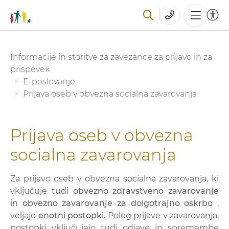
Skoči
You are here:
Informacije in storitve za zavezance za prijavo in za
na
prispevek
glavno
E-poslovanje
vsebino
Prijava oseb v obvezna socialna zavarovanja
Prijava oseb v obvezna
socialna zavarovanja
Za prijavo oseb v obvezna socialna zavarovanja, ki
vključuje tudi
obvezno zdravstveno zavarovanje
in
obvezno zavarovanje za dolgotrajno oskrbo
,
veljajo
enotni postopki
. Poleg prijave v zavarovanja,
postopki vključujejo tudi odjave in spremembe