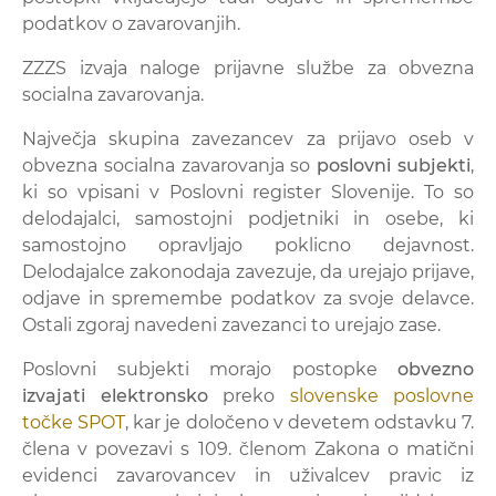
podatkov o zavarovanjih.
ZZZS izvaja naloge prijavne službe za obvezna
socialna zavarovanja.
Največja skupina zavezancev za prijavo oseb v
obvezna socialna zavarovanja so
poslovni subjekti
,
ki so vpisani v Poslovni register Slovenije. To so
delodajalci, samostojni podjetniki in osebe, ki
samostojno opravljajo poklicno dejavnost.
Delodajalce zakonodaja zavezuje, da urejajo prijave,
odjave in spremembe podatkov za svoje delavce.
Ostali zgoraj navedeni zavezanci to urejajo zase.
Poslovni subjekti morajo postopke
obvezno
izvajati elektronsko
preko
slovenske poslovne
točke SPOT
, kar je določeno v devetem odstavku 7.
člena v povezavi s 109. členom Zakona o matični
evidenci zavarovancev in uživalcev pravic iz