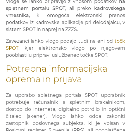
Vloge se lahko pripravijo z vnosom podatkov
na
spletnem portalu SPOT
, ali preko
kadrovskega
vmesnika
, ki omogoča elektronski prenos
podatkov iz kadrovske aplikacije pri delodajalcu, v
sistem SPOT in naprej na ZZZS.
Zavezanci lahko vlogo podajo tudi na eni od
točk
SPOT
, kjer elektronsko vlogo po njegovem
pooblastilu pripravi uslužbenec točke SPOT.
Potrebna informacijska
oprema in prijava
Za uporabo spletnega portala SPOT uporabnik
potrebuje računalnik s spletnim brskalnikom,
dostop do interneta, digitalno potrdilo in optični
čitalec (skener). Vlogo lahko odda zakoniti
zastopnik poslovnega subjekta, ki je vpisan v
Poslovni register Slovenije (PRS), ali pooblaščena