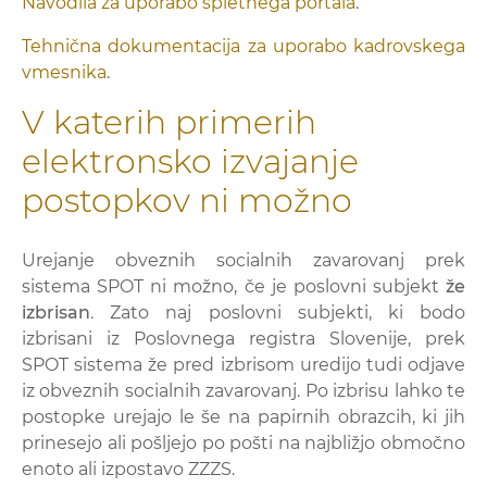
Navodila za uporabo spletnega portala
.
Tehnična dokumentacija za uporabo kadrovskega
vmesnika
.
V katerih primerih
elektronsko izvajanje
postopkov ni možno
Urejanje obveznih socialnih zavarovanj prek
sistema SPOT ni možno, če je poslovni subjekt
že
izbrisan
. Zato naj poslovni subjekti, ki bodo
izbrisani iz Poslovnega registra Slovenije, prek
SPOT sistema že pred izbrisom uredijo tudi odjave
iz obveznih socialnih zavarovanj. Po izbrisu lahko te
postopke urejajo le še na papirnih obrazcih, ki jih
prinesejo ali pošljejo po pošti na najbližjo območno
enoto ali izpostavo ZZZS.